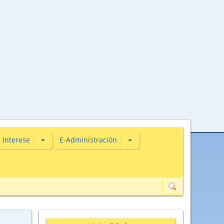
s
iones de Actualidade
Subsecciones de De Interese
Subsecciones de E-Administ
 Interese
E-Administración
ión de datos de carácter persoal