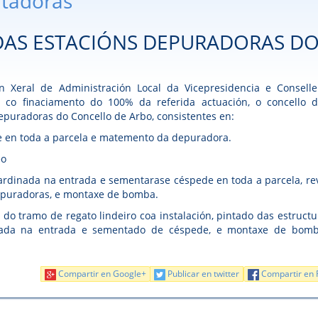
utadoras
DAS ESTACIÓNS DEPURADORAS D
 Xeral de Administración Local da Vicepresidencia e Conselle
 e co finaciamento do 100% da referida actuación, o concello 
epuradoras do Concello de Arbo, consistentes en:
te en toda a parcela e matemento da depuradora.
eo
rdinada na entrada e sementarase céspede en toda a parcela, rev
epuradoras, e montaxe de bomba.
do tramo de regato lindeiro coa instalación, pintado das estructu
inada na entrada e sementado de céspede, e montaxe de bom
Compartir en Google+
Publicar en twitter
Compartir en 