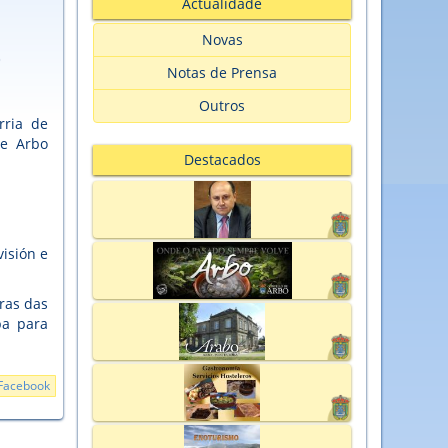
Actualidade
Novas
O
Notas de Prensa
Outros
rria de
de Arbo
Destacados
isión e
ras das
ba para
Facebook