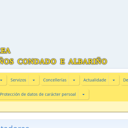
Subsecciones de Información turìstica
Subsecciones de Servizos
Subsecciones de Concellería
Subsecc
Servizos
Concellerías
Actualidade
De
Subsecciones de Protecc
Protección de datos de carácter persoal