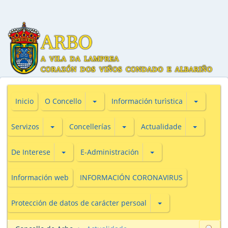
Subsecciones de O Concello
Subseccio
Inicio
O Concello
Información turìstica
Subsecciones de Servizos
Subsecciones de Concellerías
Subseccio
Servizos
Concellerías
Actualidade
Subsecciones de De Interese
Subsecciones de E-Adm
De Interese
E-Administración
Información web
INFORMACIÓN CORONAVIRUS
Subsecciones de Prot
Protección de datos de carácter persoal