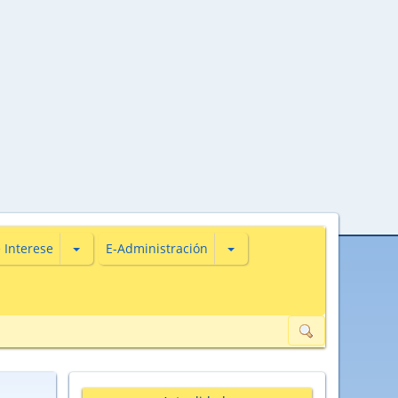
s
iones de Actualidade
Subsecciones de De Interese
Subsecciones de E-Administ
 Interese
E-Administración
ión de datos de carácter persoal