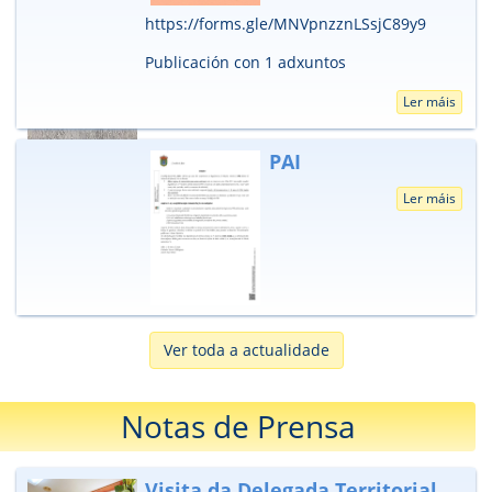
https://forms.gle/MNVpnzznLSsjC89y9
Publicación con 1 adxuntos
Ler máis
PAI
Ler máis
Ver toda a actualidade
Notas de Prensa
Visita da Delegada Territorial