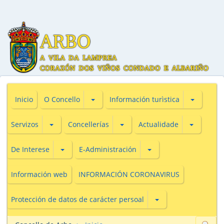
Subsecciones de O Concello
Subseccio
Inicio
O Concello
Información turìstica
Subsecciones de Servizos
Subsecciones de Concellerías
Subseccio
Servizos
Concellerías
Actualidade
Subsecciones de De Interese
Subsecciones de E-Adm
De Interese
E-Administración
Información web
INFORMACIÓN CORONAVIRUS
Subsecciones de Prot
Protección de datos de carácter persoal