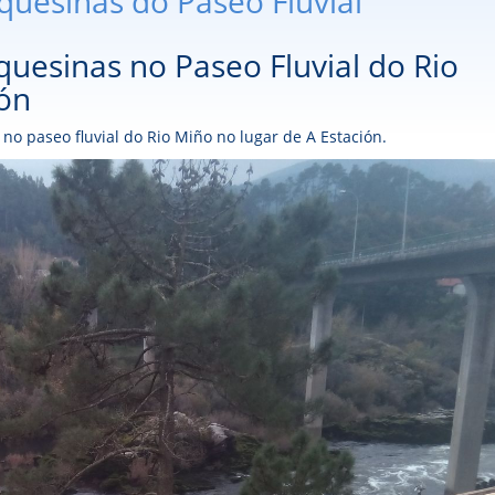
uesinas do Paseo Fluvial
uesinas no Paseo Fluvial do Rio
ión
 paseo fluvial do Rio Miño no lugar de A Estación.