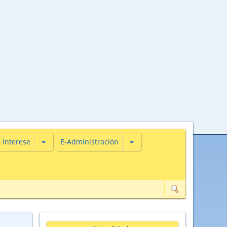
s
iones de Actualidade
Subsecciones de De Interese
Subsecciones de E-Administ
 Interese
E-Administración
ión de datos de carácter persoal