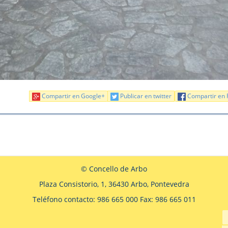
Compartir en Google+
Publicar en twitter
Compartir en 
© Concello de Arbo
Plaza Consistorio, 1, 36430 Arbo, Pontevedra
Teléfono contacto: 986 665 000 Fax: 986 665 011