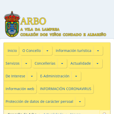
Subsecciones de O Concello
Subseccio
Inicio
O Concello
Información turìstica
Subsecciones de Servizos
Subsecciones de Concellerías
Subseccio
Servizos
Concellerías
Actualidade
Subsecciones de De Interese
Subsecciones de E-Adm
De Interese
E-Administración
Información web
INFORMACIÓN CORONAVIRUS
Subsecciones de Prot
Protección de datos de carácter persoal