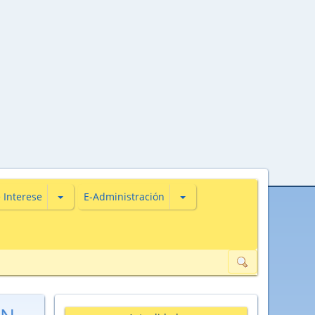
s
iones de Actualidade
Subsecciones de De Interese
Subsecciones de E-Administ
 Interese
E-Administración
ión de datos de carácter persoal