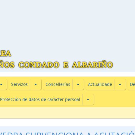
Subsecciones de Información turìstica
Subsecciones de Servizos
Subsecciones de Concellería
Subsecc
Servizos
Concellerías
Actualidade
De
Subsecciones de Protecc
Protección de datos de carácter persoal