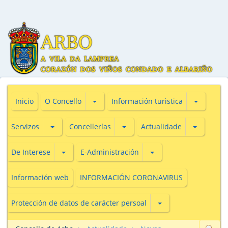
Subsecciones de O Concello
Subseccio
Inicio
O Concello
Información turìstica
Subsecciones de Servizos
Subsecciones de Concellerías
Subseccio
Servizos
Concellerías
Actualidade
Subsecciones de De Interese
Subsecciones de E-Adm
De Interese
E-Administración
Información web
INFORMACIÓN CORONAVIRUS
Subsecciones de Prot
Protección de datos de carácter persoal