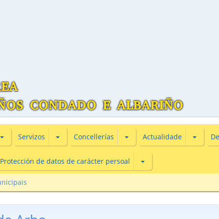
Subsecciones de Información turìstica
Subsecciones de Servizos
Subsecciones de Concellería
Subsecc
Servizos
Concellerías
Actualidade
De
Subsecciones de Protecc
Protección de datos de carácter persoal
nicipais