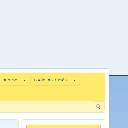
s
iones de Actualidade
Subsecciones de De Interese
Subsecciones de E-Administ
 Interese
E-Administración
ión de datos de carácter persoal