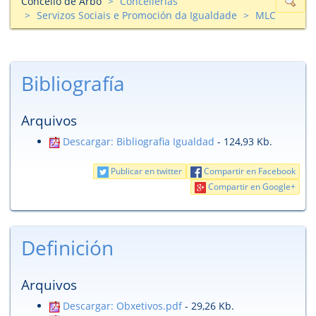
Concello de Arbo
Concellerías
Servizos Sociais e Promoción da Igualdade
MLC
Bibliografía
Arquivos
Descargar: Bibliografia Igualdad
- 124,93 Kb.
Publicar en twitter
Compartir en Facebook
Compartir en Google+
Definición
Arquivos
Descargar: Obxetivos.pdf
- 29,26 Kb.