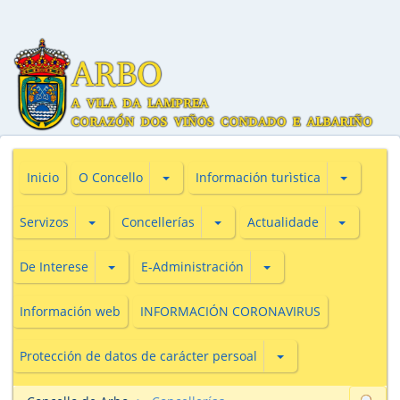
Subsecciones de O Concello
Subseccio
Inicio
O Concello
Información turìstica
Subsecciones de Servizos
Subsecciones de Concellerías
Subseccio
Servizos
Concellerías
Actualidade
Subsecciones de De Interese
Subsecciones de E-Adm
De Interese
E-Administración
Información web
INFORMACIÓN CORONAVIRUS
Subsecciones de Prot
Protección de datos de carácter persoal