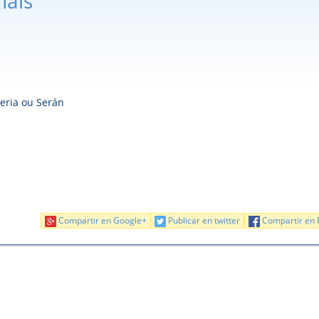
nais
eria ou Serán
Compartir en Google+
Publicar en twitter
Compartir en 