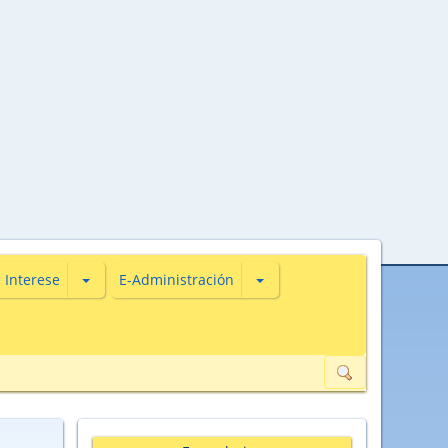
s
iones de Actualidade
Subsecciones de De Interese
Subsecciones de E-Administ
 Interese
E-Administración
ión de datos de carácter persoal