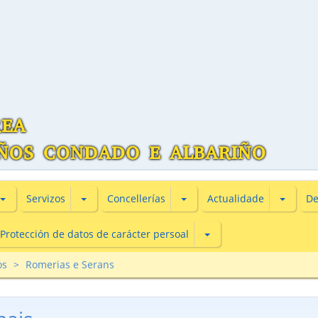
Subsecciones de Información turìstica
Subsecciones de Servizos
Subsecciones de Concellería
Subsecc
Servizos
Concellerías
Actualidade
De
Subsecciones de Protecc
Protección de datos de carácter persoal
os
Romerias e Serans