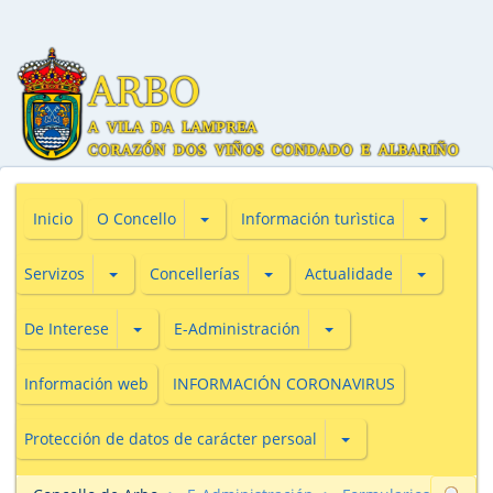
Subsecciones de O Concello
Subseccio
Inicio
O Concello
Información turìstica
Subsecciones de Servizos
Subsecciones de Concellerías
Subseccio
Servizos
Concellerías
Actualidade
Subsecciones de De Interese
Subsecciones de E-Adm
De Interese
E-Administración
Información web
INFORMACIÓN CORONAVIRUS
Subsecciones de Prot
Protección de datos de carácter persoal