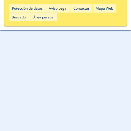
Potección de datos
Aviso Legal
Contactar
Mapa Web
Buscador
Área persoal