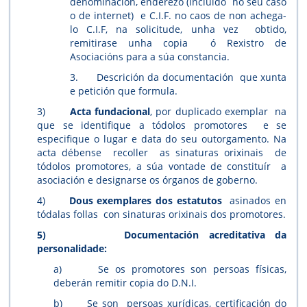
denominación, enderezo (incluído no seu caso
o de internet) e C.I.F. no caos de non achega-
lo C.I.F, na solicitude, unha vez obtido,
remitirase unha copia ó Rexistro de
Asociacións para a súa constancia.
3. Descrición da documentación que xunta
e petición que formula.
3)
Acta fundacional
, por duplicado exemplar na
que se identifique a tódolos promotores e se
especifique o lugar e data do seu outorgamento. Na
acta débense recoller as sinaturas orixinais de
tódolos promotores, a súa vontade de constituír a
asociación e designarse os órganos de goberno.
4)
Dous exemplares dos estatutos
asinados en
tódalas follas con sinaturas orixinais dos promotores.
5)
Documentación acreditativa da
personalidade:
a) Se os promotores son persoas físicas,
deberán remitir copia do D.N.I.
b) Se son persoas xurídicas, certificación do