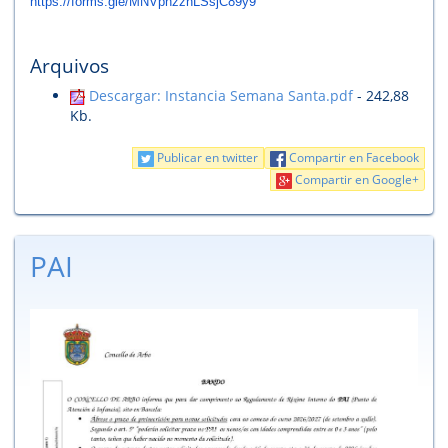
https://forms.gle/
MNVpnzznLSsjC89y9
Arquivos
Descargar: Instancia Semana Santa.pdf
- 242,88
Kb.
Publicar en twitter
Compartir en Facebook
Compartir en Google+
PAI