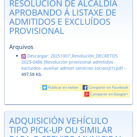
RESOLUCIÓN DE ALCALDÍA
APROBANDO Á LISTAXE DE
ADMITIDOS E EXCLUÍDOS
PROVISIONAL
Arquivos
Descargar: 20251007_Resolución_DECRETOS
2025-0486 [Resolución provisional admitidos-
excluidos- auxiliar admon servicios sociais](1).pdf
-
497,58 Kb.
Publicar en twitter
Compartir en Facebook
Compartir en Google+
ADQUISICIÓN VEHÍCULO
TIPO PICK-UP OU SIMILAR