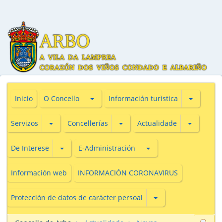
Subsecciones de O Concello
Subseccio
Inicio
O Concello
Información turìstica
Subsecciones de Servizos
Subsecciones de Concellerías
Subseccio
Servizos
Concellerías
Actualidade
Subsecciones de De Interese
Subsecciones de E-Adm
De Interese
E-Administración
Información web
INFORMACIÓN CORONAVIRUS
Subsecciones de Prot
Protección de datos de carácter persoal